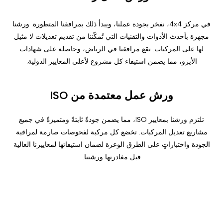
في مركز 4x4، نفخر بجودة عملنا، ويبدأ ذلك بمرافقنا المتطورة. ورشنا
مجهزة بأحدث الأدوات والتقنيات التي تُمكّننا من تقديم تعديلات لا مثيل
لها على المركبات. تقع مرافقنا في الرياض، وحاصلة على شهادات
الأيزو، مما يضمن استيفاء كل مشروع لأعلى المعايير الدولية.
ورش عمل معتمدة من ISO
تلتزم ورشنا بمعايير ISO، مما يضمن جودةً ثابتةً ومتميزةً في جميع
مشاريع تعديل المركبات. تخضع كل مركبة لفحوصات صارمة لمراقبة
الجودة واختباراتٍ على الطرق الوعرة لضمان استيفائها لمعاييرنا العالية
قبل مغادرتها ورشتنا.